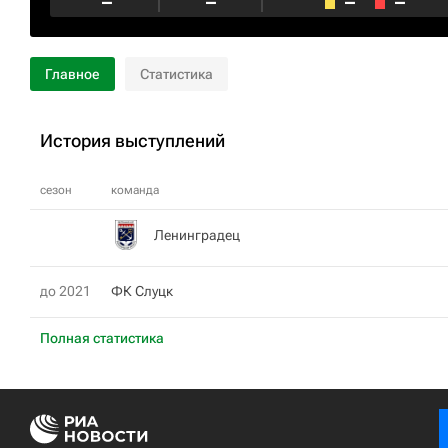
–
–
–
–
Главное
Статистика
История выступлений
сезон
команда
Ленинградец
до 2021
ФК Слуцк
Полная статистика