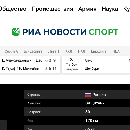
Общество
Происшествия
Армия
Наука
Ку
Серия А
Бундеслига
Лига 1
КХЛ
НХЛ
Евролига
НБА
6
3
9
Е. Александрова
Г. Дабровски
Аякс
Футбол
3
6
11
К. Гауфф
К. Макнейли
Шелбурн
Завершен
Россия
Страна:
Защитник
Амплуа:
30
Возраст:
170 см
Рост:
66 кг
Вес: