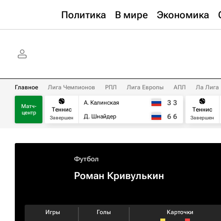
Политика
В мире
Экономика
Главное
Лига Чемпионов
РПЛ
Лига Европы
АПЛ
Ла Лига
3
3
А. Калинская
Матч-
Теннис
Теннис
центр
6
6
Д. Шнайдер
Завершен
Завершен
Футбол
Роман Кривулькин
Игры
Голы
Карточки