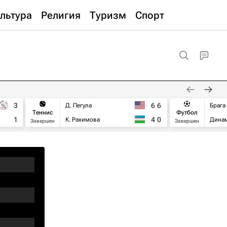
льтура
Религия
Туризм
Спорт
3
6
6
Д. Пегула
Брага
Теннис
Футбол
1
4
0
К. Рахимова
Дина
Завершен
Завершен