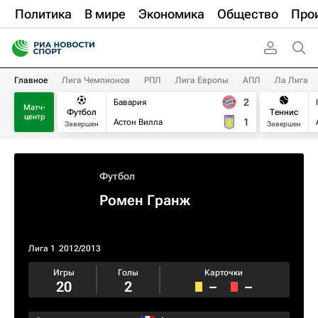
Политика
В мире
Экономика
Общество
Про
Главное
Лига Чемпионов
РПЛ
Лига Европы
АПЛ
Ла Лига
2
Бавария
Матч-
Футбол
Теннис
центр
1
Астон Вилла
Завершен
Завершен
Футбол
Ромен Гранж
Лига 1
2012/2013
Игры
Голы
Карточки
20
2
–
–