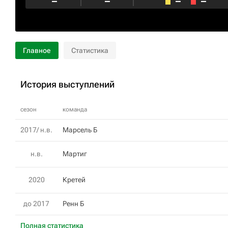
–
–
–
–
Главное
Статистика
История выступлений
сезон
команда
2017/ н.в.
Марсель Б
н.в.
Мартиг
2020
Кретей
до 2017
Ренн Б
Полная статистика