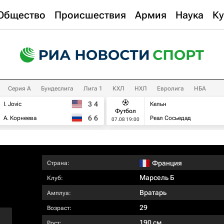
Общество
Происшествия
Армия
Наука
Ку
Серия А
Бундеслига
Лига 1
КХЛ
НХЛ
Евролига
НБА
3
4
I. Jovic
Кельн
Футбол
6
6
А. Корнеева
Реал Сосьедад
07.08 19:00
Франция
Страна:
Марсель Б
Клуб:
Вратарь
Амплуа:
29
Возраст:
190 см
Рост: