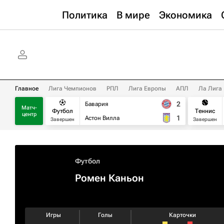
Политика
В мире
Экономика
Главное
Лига Чемпионов
РПЛ
Лига Европы
АПЛ
Ла Лига
2
Бавария
Матч-
Футбол
Теннис
центр
1
Астон Вилла
Завершен
Завершен
Футбол
Ромен Каньон
Игры
Голы
Карточки