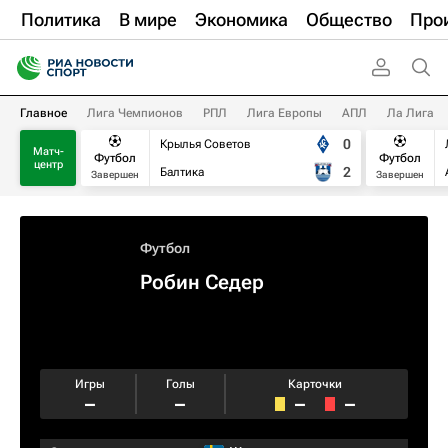
Политика
В мире
Экономика
Общество
Про
Главное
Лига Чемпионов
РПЛ
Лига Европы
АПЛ
Ла Лига
0
Крылья Советов
Матч-
Футбол
Футбол
центр
2
Балтика
Завершен
Завершен
Футбол
Робин Седер
Игры
Голы
Карточки
–
–
–
–