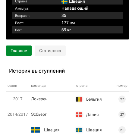
Швеция
Страна:
Нападающий
Амплуа:
35
Возраст:
177 см
Рост:
69 кг
Вес:
Главное
Статистика
История выступлений
сезон
команда
страна
номер
2017
Локерен
Бельгия
27
2014/2017
Эсбьерг
Дания
27
Швеция
Швеция
21