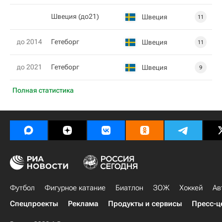
Швеция (до21)
Швеция
11
до 2014
Гетеборг
Швеция
11
до 2021
Гетеборг
Швеция
9
Полная статистика
Футбол
Фигурное катание
Биатлон
ЗОЖ
Хоккей
Ав
Спецпроекты
Реклама
Продукты и сервисы
Пресс-ц