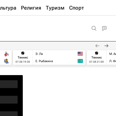
льтура
Религия
Туризм
Спорт
Э. Ли
М. А
Теннис
Теннис
Е. Рыбакина
Л. Ф
07.08 19:30
07.08 21:00