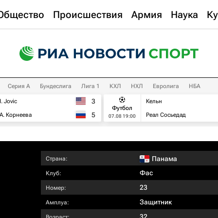
Общество
Происшествия
Армия
Наука
Ку
Серия А
Бундеслига
Лига 1
КХЛ
НХЛ
Евролига
НБА
3
I. Jovic
Кельн
Футбол
5
А. Корнеева
Реал Сосьедад
07.08 19:00
Панама
Страна:
Фас
Клуб:
23
Номер:
Защитник
Амплуа:
32
Возраст: