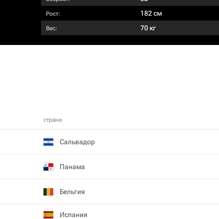
182 см
Рост:
70 кг
Вес:
страна
Сальвадор
Панама
Бельгия
Испания