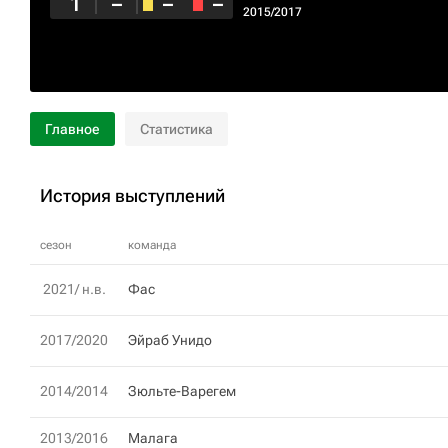
1
–
–
–
2015/2017
Главное
Статистика
История выступлений
сезон
команда
2021/ н.в.
Фас
2017/2020
Эйраб Унидо
2014/2014
Зюльте-Варегем
2013/2016
Малага