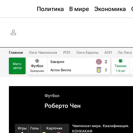
Политика
В мире
Экономика
Главное
Лига Чемпионов
РПЛ
Лига Европы
АПЛ
Ла Лига
2
Бавария
Матч-
Футбол
Теннис
центр
1
Астон Вилла
Завершен
1-й сет
Футбол
Роберто Чен
Чемпионат мира. Квалификация.
Игры
Голы
Карточки
КОНКАКАФ