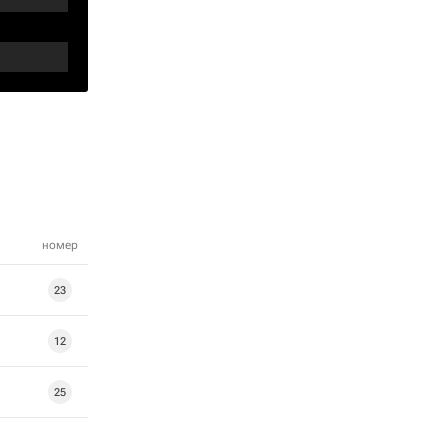
номер
23
12
25