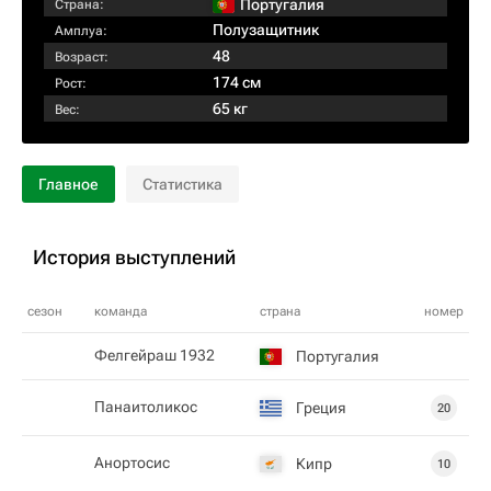
Португалия
Страна:
Полузащитник
Амплуа:
48
Возраст:
174 см
Рост:
65 кг
Вес:
Главное
Статистика
История выступлений
сезон
команда
страна
номер
Фелгейраш 1932
Португалия
Панаитоликос
Греция
20
Анортосис
Кипр
10