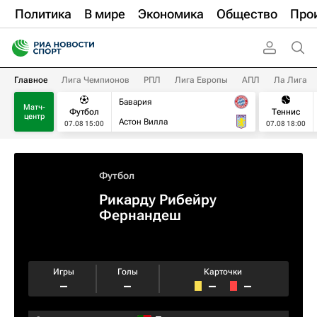
Политика
В мире
Экономика
Общество
Про
Главное
Лига Чемпионов
РПЛ
Лига Европы
АПЛ
Ла Лига
Бавария
Матч-
Футбол
Теннис
центр
Астон Вилла
07.08 15:00
07.08 18:00
Футбол
Рикарду Рибейру
Фернандеш
Игры
Голы
Карточки
–
–
–
–