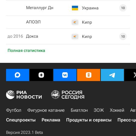
Металлург Дн
Украина
10
АПОЭЛ
Кипр
до 2016
Докса
Кипр
10
Полная статистика
Футбол
Фигурное катание
Биатлон
ЗОЖ
Хоккей
Ав
Спецпроекты
Реклама
Продукты и сервисы
Пресс-ц
Версия 2023.1 Beta