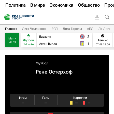
Политика
В мире
Экономика
Общество
Про
Главное
Лига Чемпионов
РПЛ
Лига Европы
АПЛ
Ла Лига
2
Бавария
Матч-
Футбол
Теннис
центр
1
Астон Вилла
2-й тайм
07.08 18:00
Футбол
Рене Остерхоф
Игры
Голы
Карточки
–
–
–
–