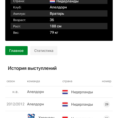
Нидерланды
Страна:
Апелдорн
Клуб:
Вратарь
Амплуа:
36
Возраст:
188 см
Рост:
79 кг
Вес:
Главное
Статистика
История выступлений
сезон
команда
страна
номер
н.в.
Апелдорн
Нидерланды
2012/2012
Апелдорн
Нидерланды
29
Херенвен