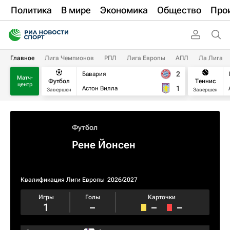
Политика
В мире
Экономика
Общество
Про
Главное
Лига Чемпионов
РПЛ
Лига Европы
АПЛ
Ла Лига
2
Бавария
Матч-
Футбол
Теннис
центр
1
Астон Вилла
Завершен
Завершен
Футбол
Рене Йонсен
Квалификация Лиги Европы
2026/2027
Игры
Голы
Карточки
1
–
–
–