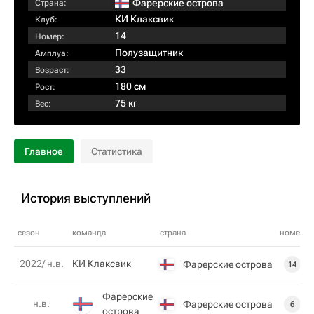
Фарерские острова
Страна:
КИ Клаксвик
Клуб:
14
Номер:
Полузащитник
Амплуа:
33
Возраст:
180 см
Рост:
75 кг
Вес:
Главное
Статистика
История выступлений
сезон
команда
страна
номер
2022/ н.в.
КИ Клаксвик
Фарерские острова
14
Фарерские
н.в.
Фарерские острова
6
острова