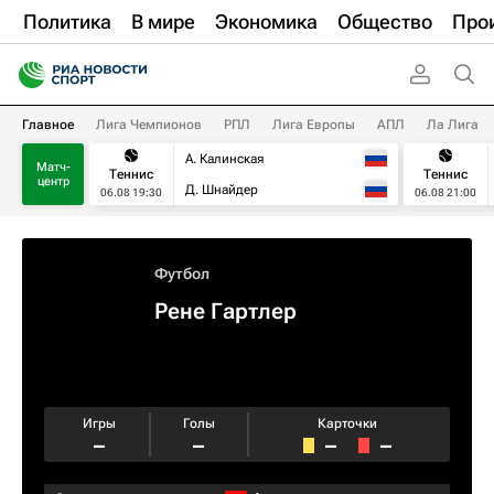
Политика
В мире
Экономика
Общество
Про
Главное
Лига Чемпионов
РПЛ
Лига Европы
АПЛ
Ла Лига
А. Калинская
Матч-
Теннис
Теннис
центр
Д. Шнайдер
06.08 19:30
06.08 21:00
Футбол
Рене Гартлер
Игры
Голы
Карточки
–
–
–
–