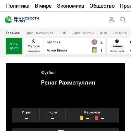
Политика
В мире
Экономика
Общество
Про
Главное
Лига Чемпионов
РПЛ
Лига Европы
АПЛ
Ла Лига
2
Бавария
Матч-
Футбол
Теннис
центр
1
Астон Вилла
Завершен
Завершен
Футбол
Ренат Рахматуллин
Игры
Голы
Карточки
–
–
–
–