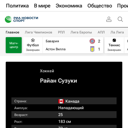
Политика
В мире
Экономика
Общество
Про
Главное
Лига Чемпионов
РПЛ
Лига Европы
АПЛ
Ла Лига
2
Бавария
Матч-
Футбол
Теннис
центр
1
Астон Вилла
Завершен
Завершен
Хоккей
Райан Сузуки
Канада
Страна:
Нападающий
Амплуа:
25
Возраст:
183 см
Рост: