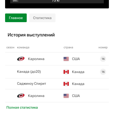
73 кг
Вес:
Главное
Статистика
История выступлений
сезон
команда
страна
номер
Каролина
США
16
Канада (до20)
Канада
16
Саджиноу Спирит
Канада
Каролина
США
Полная статистика