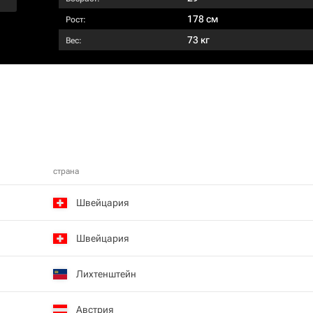
178 см
Рост:
73 кг
Вес:
страна
Швейцария
Швейцария
Лихтенштейн
Австрия