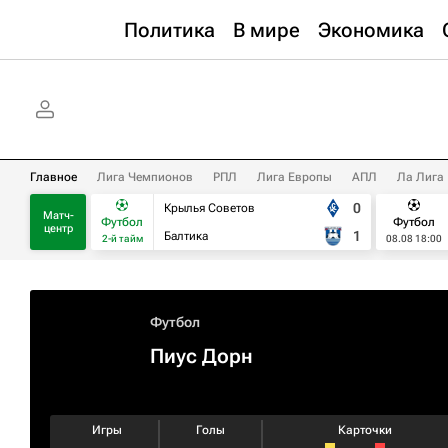
Политика
В мире
Экономика
Главное
Лига Чемпионов
РПЛ
Лига Европы
АПЛ
Ла Лига
0
Крылья Советов
Матч-
Футбол
Футбол
центр
1
Балтика
2-й тайм
08.08 18:00
Футбол
Пиус Дорн
Игры
Голы
Карточки