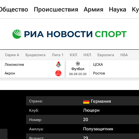
Общество
Происшествия
Армия
Наука
Ку
Серия А
Бундеслига
Лига 1
КХЛ
НХЛ
Евролига
НБА
Локомотив
ЦСКА
Футбол
Акрон
Ростов
08.08 20:30
Германия
Страна:
Люцерн
Клуб:
20
Номер:
Полузащитник
Амплуа:
29
Возраст: