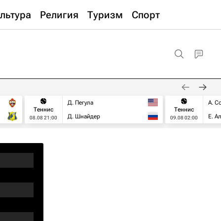
льтура
Религия
Туризм
Спорт
Д. Пегула
А. С
Теннис
Теннис
Д. Шнайдер
Е. А
08.08 21:00
09.08 02:00