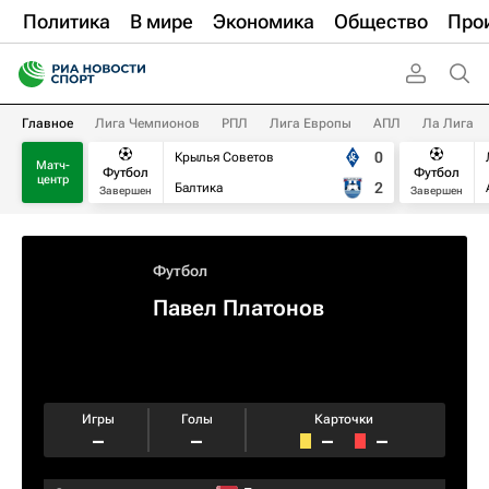
Политика
В мире
Экономика
Общество
Про
Главное
Лига Чемпионов
РПЛ
Лига Европы
АПЛ
Ла Лига
0
Крылья Советов
Матч-
Футбол
Футбол
центр
2
Балтика
Завершен
Завершен
Футбол
Павел Платонов
Игры
Голы
Карточки
–
–
–
–