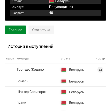
Беларусь
Страна:
Полузащитник
Амплуа:
40
Возраст:
Главное
Статистика
История выступлений
сезон
команда
страна
номер
Торпедо Жодино
Беларусь
32
Гомель
Беларусь
Шахтер Солигорск
Беларусь
Гранит
Беларусь