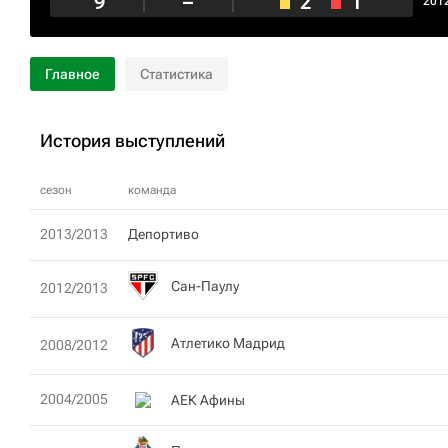
9
–
2
1
201
Главное
Статистика
История выступлений
сезон
команда
2013/2013
Депортиво
Сан-Паулу
2012/2013
Атлетико Мадрид
2008/2012
2004/2005
АЕК Афины