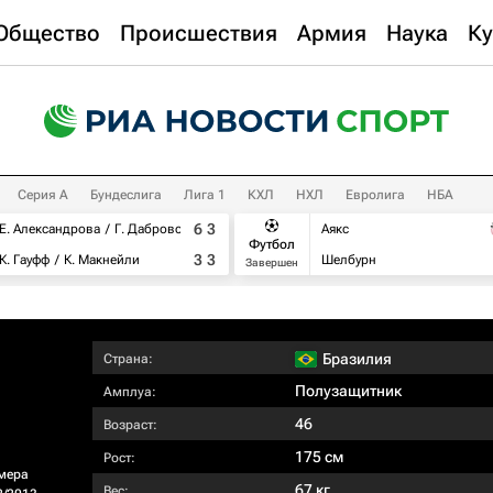
Общество
Происшествия
Армия
Наука
Ку
Серия А
Бундеслига
Лига 1
КХЛ
НХЛ
Евролига
НБА
6
3
Е. Александрова
Г. Дабровски
Аякс
Футбол
3
3
К. Гауфф
К. Макнейли
Шелбурн
Завершен
Бразилия
Страна:
Полузащитник
Амплуа:
46
Возраст:
175 см
Рост:
мера
67 кг
Вес: