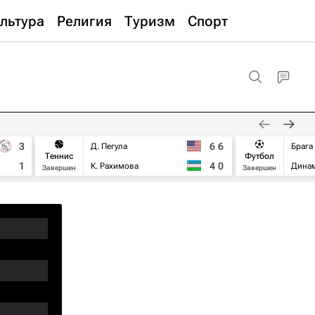
льтура
Религия
Туризм
Спорт
3
6
6
Д. Пегула
Брага
Теннис
Футбол
1
4
0
К. Рахимова
Дина
Завершен
Завершен