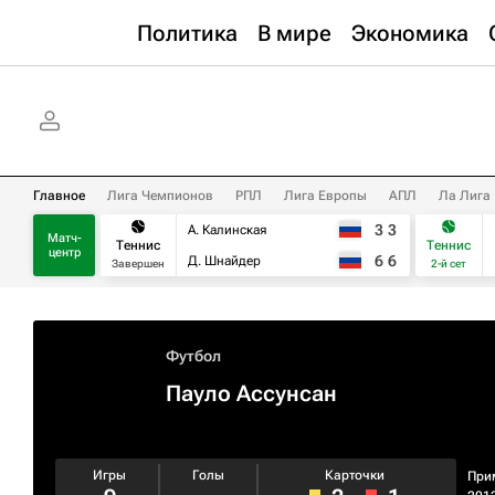
Политика
В мире
Экономика
Главное
Лига Чемпионов
РПЛ
Лига Европы
АПЛ
Ла Лига
3
3
А. Калинская
Матч-
Теннис
Теннис
центр
6
6
Д. Шнайдер
Завершен
2-й сет
Футбол
Пауло Ассунсан
Игры
Голы
Карточки
При