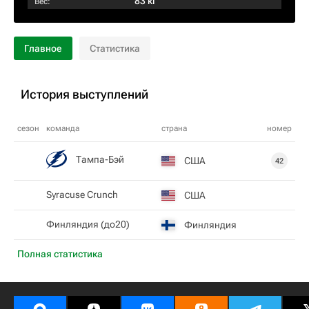
83 кг
Вес:
Главное
Статистика
История выступлений
сезон
команда
страна
номер
Тампа-Бэй
США
42
Syracuse Crunch
США
Финляндия (до20)
Финляндия
Полная статистика