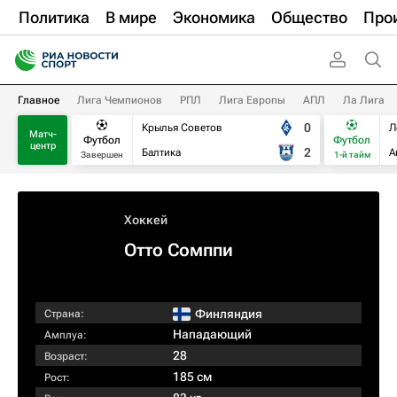
Политика
В мире
Экономика
Общество
Про
Главное
Лига Чемпионов
РПЛ
Лига Европы
АПЛ
Ла Лига
0
Крылья Советов
Л
Матч-
Футбол
Футбол
центр
2
Балтика
А
Завершен
1-й тайм
Хоккей
Отто Сомппи
Финляндия
Страна:
Нападающий
Амплуа:
28
Возраст:
185 см
Рост: