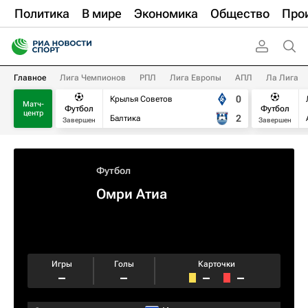
Политика
В мире
Экономика
Общество
Про
Главное
Лига Чемпионов
РПЛ
Лига Европы
АПЛ
Ла Лига
0
Крылья Советов
Матч-
Футбол
Футбол
центр
2
Балтика
Завершен
Завершен
Футбол
Омри Атиа
Игры
Голы
Карточки
–
–
–
–