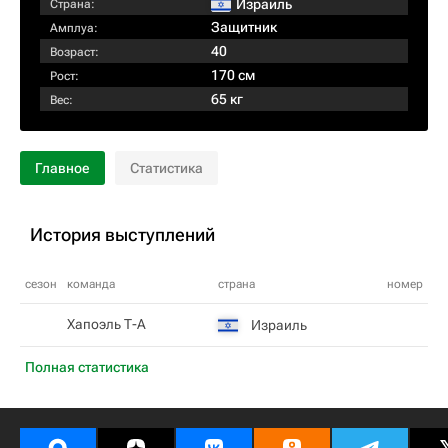
Израиль
Страна:
Защитник
Амплуа:
40
Возраст:
170 см
Рост:
65 кг
Вес:
Главное
Статистика
История выступлений
сезон
команда
страна
номер
Хапоэль Т-А
Израиль
Полная статистика