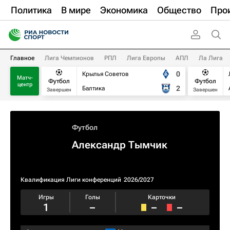
Политика
В мире
Экономика
Общество
Про
Главное
Лига Чемпионов
РПЛ
Лига Европы
АПЛ
Ла Лига
0
Крылья Советов
Матч-
Футбол
Футбол
центр
2
Балтика
Завершен
Завершен
Футбол
Александр Тымчик
Квалификация Лиги конференций
2026/2027
Игры
Голы
Карточки
1
–
–
–