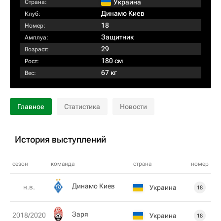
Украина
Страна:
Динамо Киев
Клуб:
18
Номер:
Защитник
Амплуа:
29
Возраст:
180 см
Рост:
67 кг
Вес:
Главное
Статистика
Новости
История выступлений
сезон
команда
страна
номер
Динамо Киев
н.в.
Украина
18
Заря
2018/2020
Украина
18