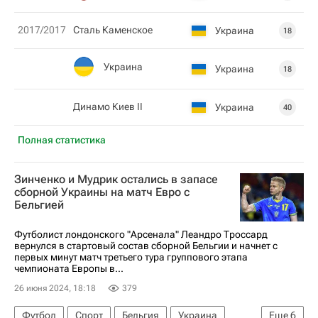
2017/2017
Сталь Каменское
Украина
18
Украина
Украина
18
Динамо Киев II
Украина
40
Полная статистика
Зинченко и Мудрик остались в запасе
сборной Украины на матч Евро с
Бельгией
Футболист лондонского "Арсенала" Леандро Троссард
вернулся в стартовый состав сборной Бельгии и начнет с
первых минут матч третьего тура группового этапа
чемпионата Европы в...
26 июня 2024, 18:18
379
Футбол
Спорт
Бельгия
Украина
Еще
6