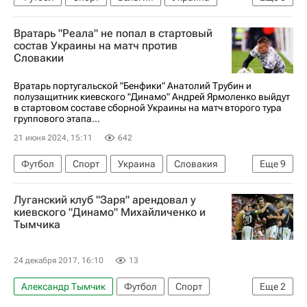
Германия
Леандро Троссард
Вратарь "Реала" не попал в стартовый
Жереми Доку
Ромелу Лукаку
состав Украины на матч против
Словакии
Арсенал (Лондон)
Ян (Регенсбург)
Вратарь португальской "Бенфики" Анатолий Трубин и
полузащитник киевского "Динамо" Андрей Ярмоленко выйдут
в стартовом составе сборной Украины на матч второго тура
группового этапа...
21 июня 2024, 15:11
642
Футбол
Спорт
Украина
Словакия
Еще
9
Дюссельдорф
Андрей Ярмоленко
Луганский клуб "Заря" арендовал у
Анатолий Трубин
Александр Зинченко
киевского "Динамо" Михайличенко и
Тымчика
Бенфика
Динамо Москва
Шахтер
Анонсы и трансляции матчей
Евро-2024
24 декабря 2017, 16:10
13
Александр Тымчик
Футбол
Спорт
Еще
2