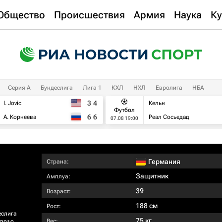
Общество
Происшествия
Армия
Наука
Ку
Серия А
Бундеслига
Лига 1
КХЛ
НХЛ
Евролига
НБА
3
4
I. Jovic
Кельн
Футбол
6
6
А. Корнеева
Реал Сосьедад
07.08 19:00
Германия
Страна:
Защитник
Амплуа:
39
Возраст:
188 см
Рост:
еслига
75 кг
Вес: