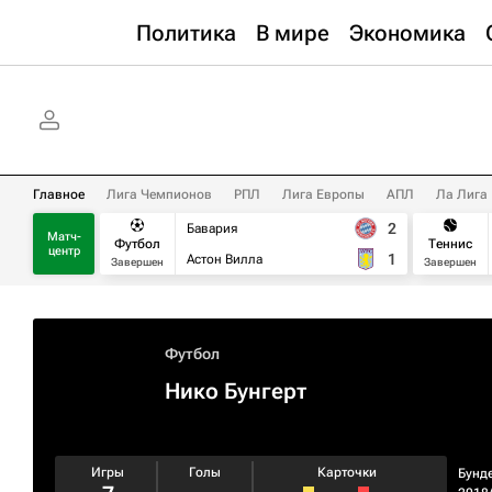
Политика
В мире
Экономика
Главное
Лига Чемпионов
РПЛ
Лига Европы
АПЛ
Ла Лига
2
Бавария
Матч-
Футбол
Теннис
центр
1
Астон Вилла
Завершен
Завершен
Футбол
Нико Бунгерт
Игры
Голы
Карточки
Бунд