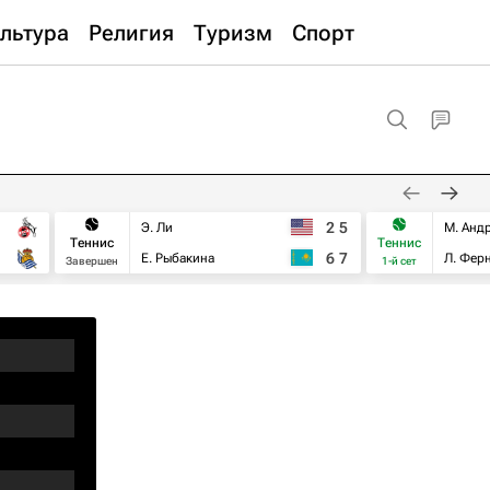
льтура
Религия
Туризм
Спорт
2
5
Э. Ли
М. Анд
Теннис
Теннис
6
7
Е. Рыбакина
Л. Фер
Завершен
1-й сет