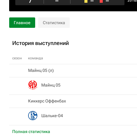
7
–
–
–
2018
Главное
Статистика
История выступлений
сезон
команда
Майнц 05 (л)
Майнц 05
Киккерс Оффенбах
Шальке-04
Полная статистика