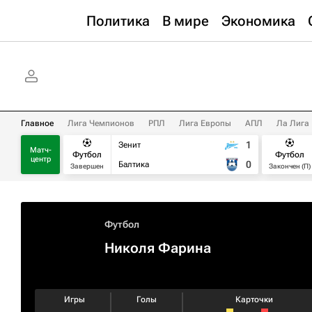
Политика
В мире
Экономика
Главное
Лига Чемпионов
РПЛ
Лига Европы
АПЛ
Ла Лига
1
Зенит
Матч-
Футбол
Футбол
центр
0
Балтика
Завершен
Закончен (П)
Футбол
Николя Фарина
Игры
Голы
Карточки