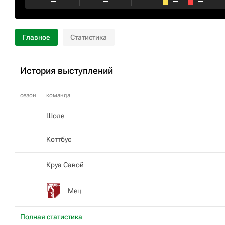
–
–
–
–
Главное
Статистика
История выступлений
сезон
команда
Шоле
Коттбус
Круа Савой
Мец
Полная статистика