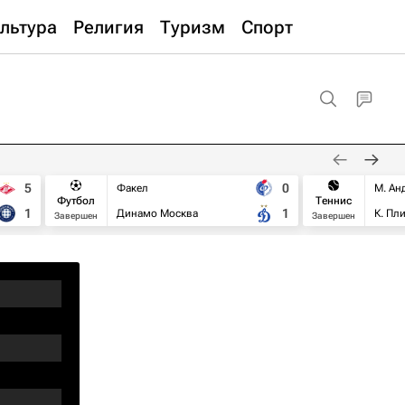
льтура
Религия
Туризм
Спорт
5
0
Факел
М. Ан
Футбол
Теннис
1
1
Динамо Москва
К. Пл
Завершен
Завершен