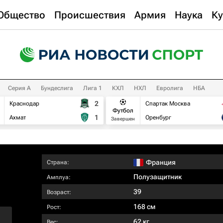
Общество
Происшествия
Армия
Наука
Ку
Серия А
Бундеслига
Лига 1
КХЛ
НХЛ
Евролига
НБА
2
Краснодар
Спартак Москва
Футбол
1
Ахмат
Оренбург
Завершен
Франция
Страна:
Полузащитник
Амплуа:
39
Возраст:
168 см
Рост:
62 кг
Вес: