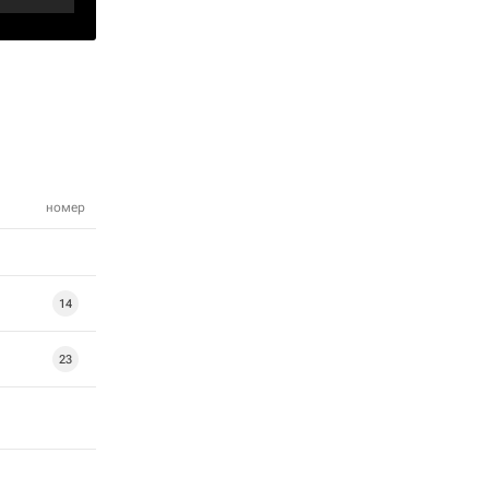
номер
14
23