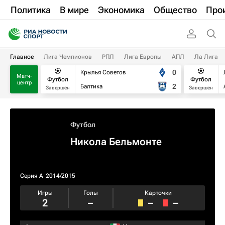
Политика
В мире
Экономика
Общество
Про
Главное
Лига Чемпионов
РПЛ
Лига Европы
АПЛ
Ла Лига
0
Крылья Советов
Матч-
Футбол
Футбол
центр
2
Балтика
Завершен
Завершен
Футбол
Никола Бельмонте
Серия А
2014/2015
Игры
Голы
Карточки
2
–
–
–