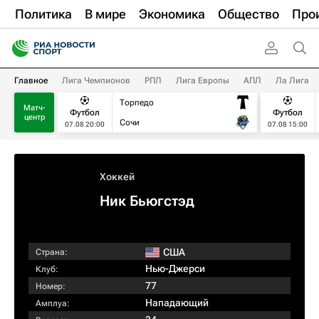
Политика
В мире
Экономика
Общество
Про
Главное
Лига Чемпионов
РПЛ
Лига Европы
АПЛ
Ла Лига
Торпедо
Матч-
Футбол
Футбол
центр
Сочи
07.08 20:00
07.08 15:00
Хоккей
Ник Бьюгстэд
США
Страна:
Нью-Джерси
Клуб:
77
Номер:
Нападающий
Амплуа: