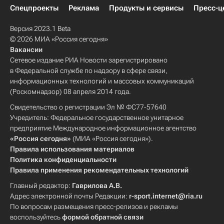
Спецпроекты
Реклама
Продукты и сервисы
Пресс-ц
Версия 2023.1 Beta
© 2026 МИА «Россия сегодня»
Вакансии
Сетевое издание РИА Новости зарегистрировано
в Федеральной службе по надзору в сфере связи,
информационных технологий и массовых коммуникаций
(Роскомнадзор) 08 апреля 2014 года.
Свидетельство о регистрации Эл № ФС77-57640
Учредитель: Федеральное государственное унитарное
предприятие Международное информационное агентство
«Россия сегодня»
(МИА «Россия сегодня»).
Правила использования материалов
Политика конфиденциальности
Правила применения рекомендательных технологий
Главный редактор:
Гаврилова А.В.
Адрес электронной почты Редакции:
r-sport.internet@ria.ru
По вопросам размещения пресс-релизов и рекламы
воспользуйтесь
формой обратной связи