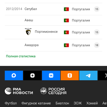
2012/2014
Сетубал
Португалия
15
Авеш
Португалия
Портимоненсе
Португалия
15
Амадора
Португалия
18
Полная статистика
Футбол
Фигурное катание
Биатлон
ЗОЖ
Хоккей
Ав