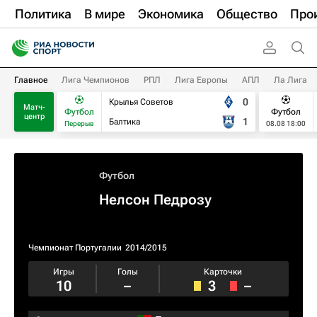
Политика
В мире
Экономика
Общество
Про
Главное
Лига Чемпионов
РПЛ
Лига Европы
АПЛ
Ла Лига
0
Крылья Советов
Матч-
Футбол
Футбол
центр
1
Балтика
Перерыв
08.08 18:00
Футбол
Нелсон Педрозу
Чемпионат Португалии
2014/2015
Игры
Голы
Карточки
10
–
3
–