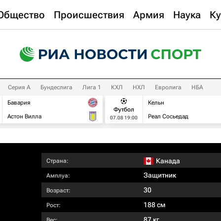
Общество
Происшествия
Армия
Наука
Ку
Серия А
Бундеслига
Лига 1
КХЛ
НХЛ
Евролига
НБА
Бавария
Кельн
Футбол
Астон Вилла
Реал Сосьедад
07.08 19:00
Канада
Страна:
Защитник
Амплуа:
30
Возраст:
188 см
Рост:
87 кг
Вес: