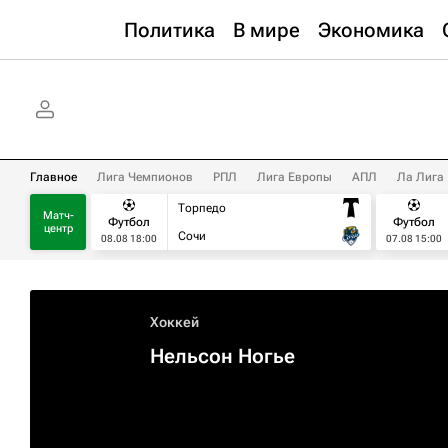
Политика
В мире
Экономика
Главное
Лига Чемпионов
РПЛ
Лига Европы
АПЛ
Ла Лига
Торпедо
Матч-
Футбол
Футбол
центр
Сочи
08.08 18:00
07.08 15:00
Хоккей
Нельсон Ногье