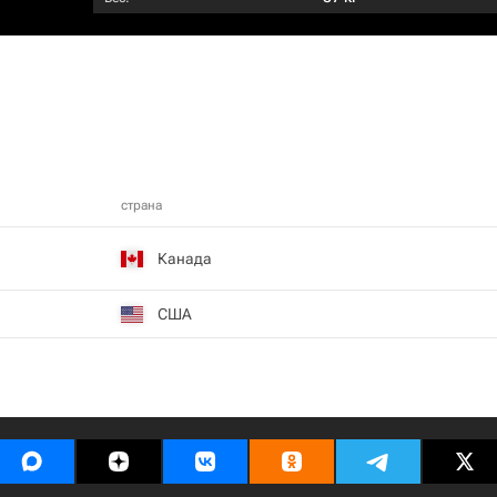
страна
Канада
США