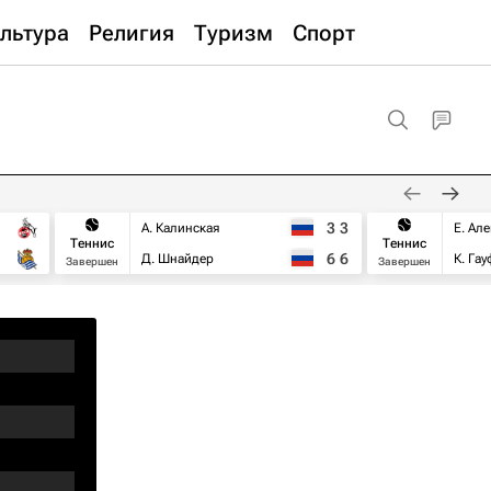
льтура
Религия
Туризм
Спорт
3
3
А. Калинская
Е. Ал
Теннис
Теннис
6
6
Д. Шнайдер
К. Га
Завершен
Завершен