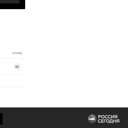
номер
62