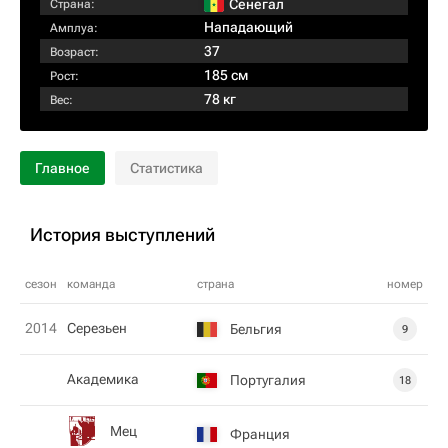
Сенегал
Страна:
Нападающий
Амплуа:
37
Возраст:
185 см
Рост:
78 кг
Вес:
Главное
Статистика
История выступлений
сезон
команда
страна
номер
2014
Серезьен
Бельгия
9
Академика
Португалия
18
Мец
Франция