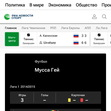
Политика
В мире
Экономика
Общество
Про
Главное
Лига Чемпионов
РПЛ
Лига Европы
АПЛ
Ла Лига
3
3
А. Калинская
Матч-
Теннис
Теннис
центр
6
6
Д. Шнайдер
Завершен
Завершен
Футбол
Мусса Гей
Лига 1
2014/2015
Игры
Голы
Карточки
3
–
–
–