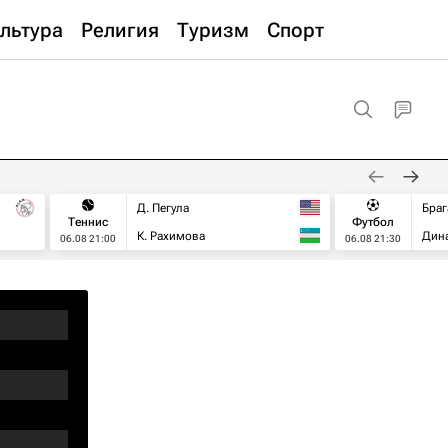
льтура
Религия
Туризм
Спорт
Д. Пегула
Браг
Теннис
Футбол
К. Рахимова
Дин
06.08 21:00
06.08 21:30