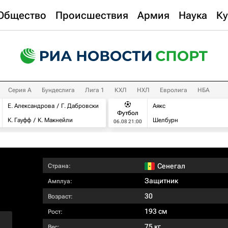
Общество
Происшествия
Армия
Наука
Ку
Серия А
Бундеслига
Лига 1
КХЛ
НХЛ
Евролига
НБА
Е. Александрова
Г. Дабровски
Аякс
Футбол
К. Гауфф
К. Макнейли
Шелбурн
06.08 21:00
Сенегал
Страна:
Защитник
Амплуа:
30
Возраст:
193 см
Рост:
75 кг
Вес: