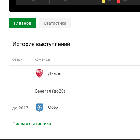
–
–
–
–
Главное
Статистика
История выступлений
сезон
команда
Дижон
Сенегал (до20)
Осер
до 2017
Полная статистика