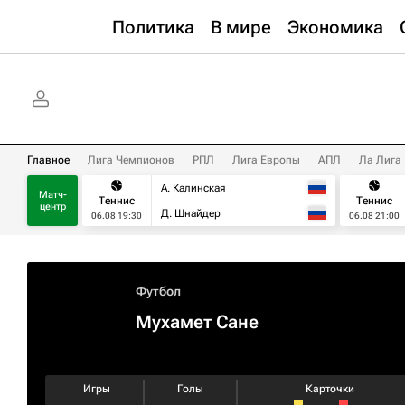
Политика
В мире
Экономика
Главное
Лига Чемпионов
РПЛ
Лига Европы
АПЛ
Ла Лига
А. Калинская
Матч-
Теннис
Теннис
центр
Д. Шнайдер
06.08 19:30
06.08 21:00
Футбол
Мухамет Сане
Игры
Голы
Карточки