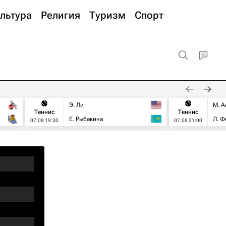
льтура
Религия
Туризм
Спорт
Э. Ли
М. А
Теннис
Теннис
Е. Рыбакина
Л. Ф
07.08 19:30
07.08 21:00