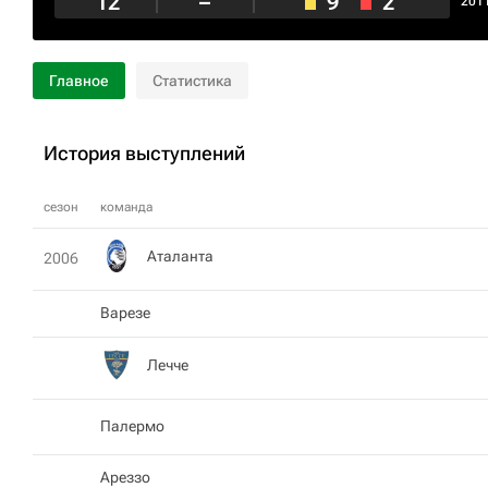
12
–
9
2
201
Главное
Статистика
История выступлений
сезон
команда
Аталанта
2006
Варезе
Лечче
Палермо
Ареззо