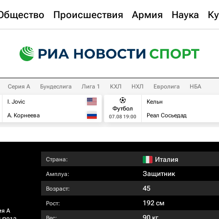
Общество
Происшествия
Армия
Наука
Ку
Серия А
Бундеслига
Лига 1
КХЛ
НХЛ
Евролига
НБА
I. Jovic
Кельн
Футбол
А. Корнеева
Реал Сосьедад
07.08 19:00
Италия
Страна:
Защитник
Амплуа:
45
Возраст:
192 см
Рост:
ия А
90 кг
Вес: