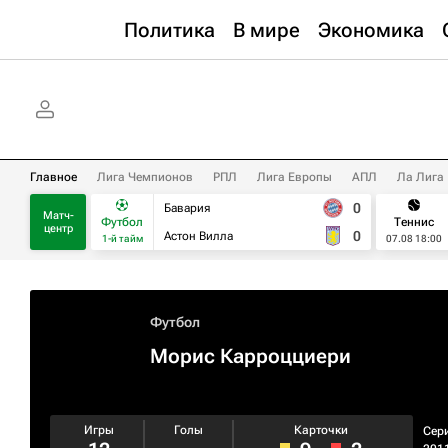
Политика
В мире
Экономика
Главное
Лига Чемпионов
РПЛ
Лига Европы
АПЛ
Ла Лига
0
Бавария
Матч-
Футбол
Теннис
центр
0
Астон Вилла
1-й тайм
07.08 18:00
Футбол
Морис Карроцциери
Игры
Голы
Карточки
Сер