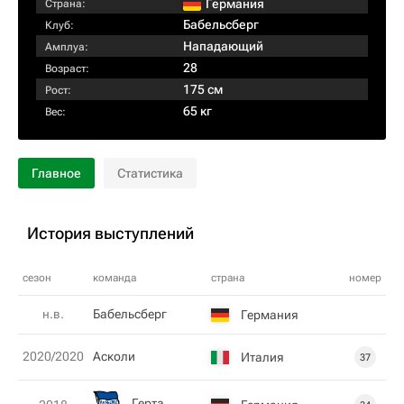
Германия
Страна:
Бабельсберг
Клуб:
Нападающий
Амплуа:
28
Возраст:
175 см
Рост:
65 кг
Вес:
Главное
Статистика
История выступлений
сезон
команда
страна
номер
н.в.
Бабельсберг
Германия
2020/2020
Асколи
Италия
37
Герта