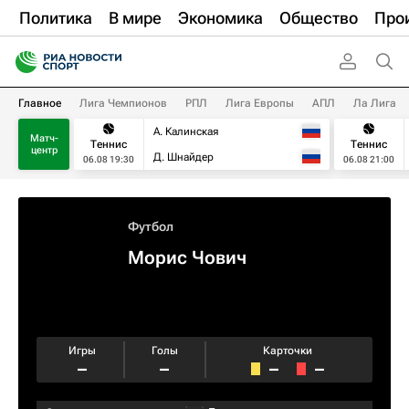
Политика
В мире
Экономика
Общество
Про
Главное
Лига Чемпионов
РПЛ
Лига Европы
АПЛ
Ла Лига
А. Калинская
Матч-
Теннис
Теннис
центр
Д. Шнайдер
06.08 19:30
06.08 21:00
Футбол
Морис Чович
Игры
Голы
Карточки
–
–
–
–