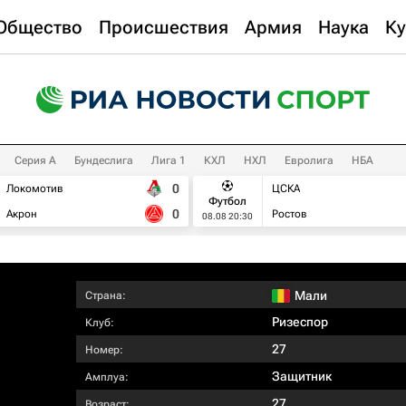
Общество
Происшествия
Армия
Наука
Ку
Серия А
Бундеслига
Лига 1
КХЛ
НХЛ
Евролига
НБА
0
Локомотив
ЦСКА
Футбол
0
Акрон
Ростов
08.08 20:30
Мали
Страна:
Ризеспор
Клуб:
27
Номер:
Защитник
Амплуа:
27
Возраст: