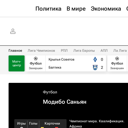
Политика
В мире
Экономика
Главное
Лига Чемпионов
РПЛ
Лига Европы
АПЛ
Ла Лига
0
Крылья Советов
Матч-
Футбол
Футбол
центр
2
Балтика
Завершен
Завершен
Футбол
Модибо Саньян
Чемпионат мира. Квалификация.
Игры
Голы
Карточки
Африка