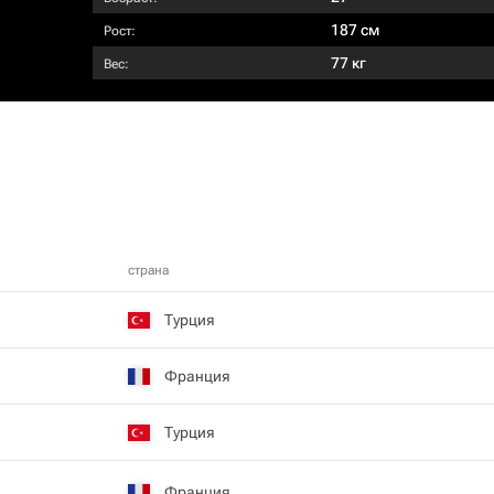
187 см
Рост:
77 кг
Вес:
страна
Турция
Франция
Турция
Франция