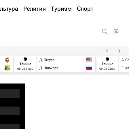
льтура
Религия
Туризм
Спорт
Д. Пегула
А. С
Теннис
Теннис
Д. Шнайдер
Е. А
08.08 21:00
09.08 02:00