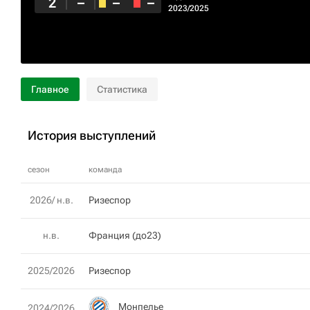
2
–
–
–
2023/2025
Главное
Статистика
История выступлений
сезон
команда
2026/ н.в.
Ризеспор
н.в.
Франция (до23)
2025/2026
Ризеспор
Монпелье
2024/2026