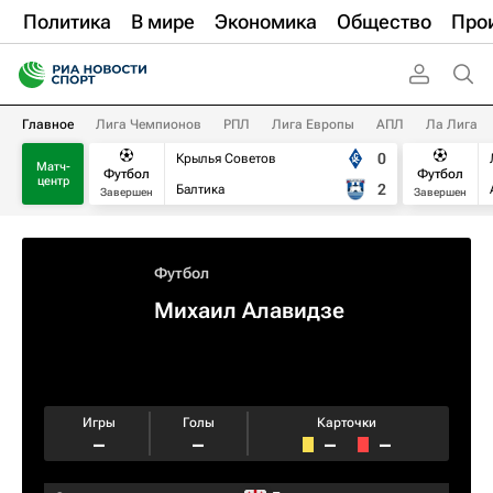
Политика
В мире
Экономика
Общество
Про
Главное
Лига Чемпионов
РПЛ
Лига Европы
АПЛ
Ла Лига
0
Крылья Советов
Матч-
Футбол
Футбол
центр
2
Балтика
Завершен
Завершен
Футбол
Михаил Алавидзе
Игры
Голы
Карточки
–
–
–
–