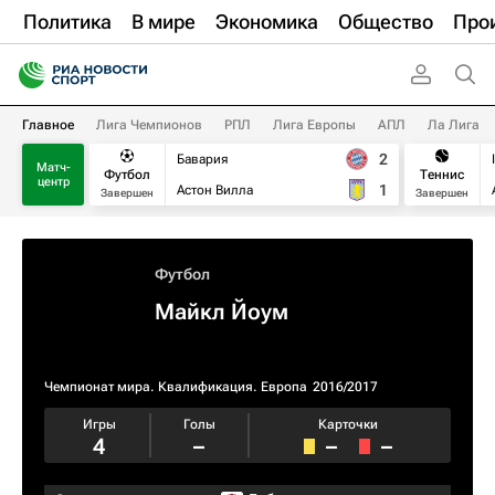
Политика
В мире
Экономика
Общество
Про
Главное
Лига Чемпионов
РПЛ
Лига Европы
АПЛ
Ла Лига
2
Бавария
Матч-
Футбол
Теннис
центр
1
Астон Вилла
Завершен
Завершен
Футбол
Майкл Йоум
Чемпионат мира. Квалификация. Европа
2016/2017
Игры
Голы
Карточки
4
–
–
–