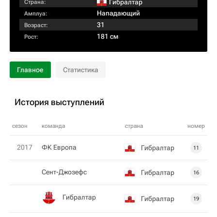
Гибралтар
Страна:
Нападающий
Амплуа:
31
Возраст:
181 см
Рост:
Главное
Статистика
История выступлений
сезон
команда
страна
номер
2017
ФК Европа
Гибралтар
11
Сент-Джозефс
Гибралтар
16
Гибралтар
Гибралтар
19