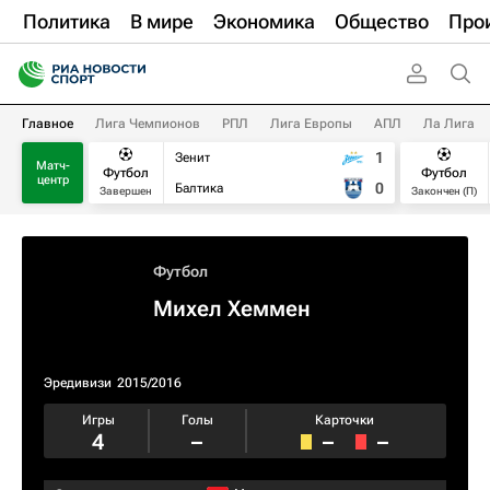
Политика
В мире
Экономика
Общество
Про
Главное
Лига Чемпионов
РПЛ
Лига Европы
АПЛ
Ла Лига
1
Зенит
Матч-
Футбол
Футбол
центр
0
Балтика
Завершен
Закончен (П)
Футбол
Михел Хеммен
Эредивизи
2015/2016
Игры
Голы
Карточки
4
–
–
–