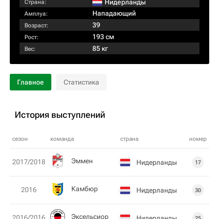
Нидерланды
Страна:
Нападающий
Амплуа:
39
Возраст:
193 см
Рост:
85 кг
Вес:
Главное
Статистика
История выступлений
сезон
команда
страна
номер
Эммен
2017/2018
Нидерланды
17
Камбюр
2016
Нидерланды
30
Эксельсиор
2016/2016
Нидерланды
25