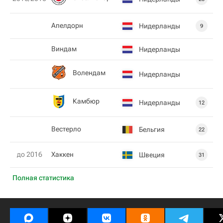
Апелдорн
Нидерланды
9
Виндам
Нидерланды
Волендам
Нидерланды
Камбюр
Нидерланды
12
Вестерло
Бельгия
22
до 2016
Хаккен
Швеция
31
Полная статистика