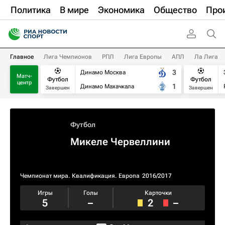
Политика
В мире
Экономика
Общество
Про
Главное
Лига Чемпионов
РПЛ
Лига Европы
АПЛ
Ла Лига
3
Динамо Москва
Матч-
Футбол
Футбол
центр
1
Динамо Махачкала
Завершен
Завершен
Футбол
Микеле Червеллини
Чемпионат мира. Квалификация. Европа
2016/2017
Игры
Голы
Карточки
5
–
2
–