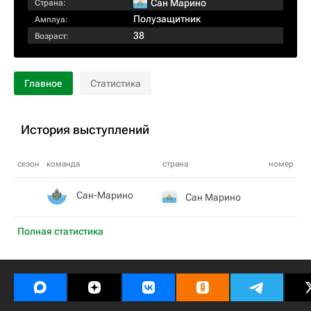
Сан Марино
Страна:
Полузащитник
Амплуа:
38
Возраст:
Главное
Статистика
История выступлений
сезон
команда
страна
номер
Сан-Марино
Сан Марино
Полная статистика