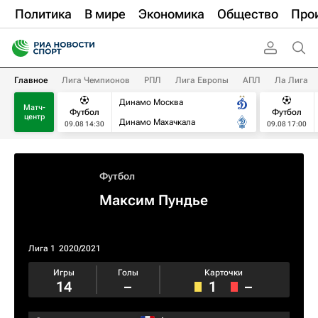
Политика
В мире
Экономика
Общество
Про
Главное
Лига Чемпионов
РПЛ
Лига Европы
АПЛ
Ла Лига
Динамо Москва
Матч-
Футбол
Футбол
центр
Динамо Махачкала
09.08 14:30
09.08 17:00
Футбол
Максим Пундье
Лига 1
2020/2021
Игры
Голы
Карточки
14
–
1
–