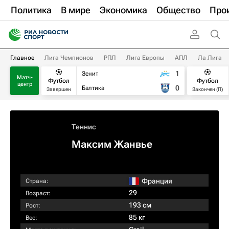
Политика
В мире
Экономика
Общество
Про
Главное
Лига Чемпионов
РПЛ
Лига Европы
АПЛ
Ла Лига
1
Зенит
Матч-
Футбол
Футбол
центр
0
Балтика
Завершен
Закончен (П)
Теннис
Максим Жанвье
Франция
Страна:
29
Возраст:
193 см
Рост:
85 кг
Вес: