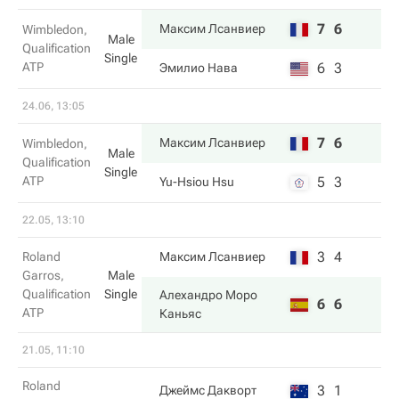
7
6
Максим Лсанвиер
Wimbledon,
Male
Qualification
Single
ATP
6
3
Эмилио Нава
24.06, 13:05
7
6
Максим Лсанвиер
Wimbledon,
Male
Qualification
Single
ATP
5
3
Yu-Hsiou Hsu
22.05, 13:10
3
4
Roland
Максим Лсанвиер
Garros,
Male
Qualification
Single
Алехандро Моро
6
6
ATP
Каньяс
21.05, 11:10
Roland
3
1
Джеймс Дакворт