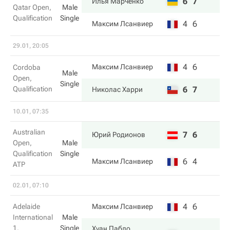
6
7
Илья Марченко
Qatar Open,
Male
Qualification
Single
4
6
Максим Лсанвиер
29.01, 20:05
4
6
Максим Лсанвиер
Cordoba
Male
Open,
Single
Qualification
6
7
Николас Харри
10.01, 07:35
Australian
7
6
Юрий Родионов
Open,
Male
Qualification
Single
6
4
Максим Лсанвиер
ATP
02.01, 07:10
4
6
Adelaide
Максим Лсанвиер
International
Male
1,
Single
Хуан Пабло