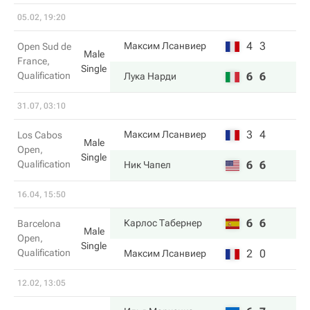
05.02, 19:20
4
3
Максим Лсанвиер
Open Sud de
Male
France,
Single
Qualification
6
6
Лука Нарди
31.07, 03:10
3
4
Максим Лсанвиер
Los Cabos
Male
Open,
Single
Qualification
6
6
Ник Чапел
16.04, 15:50
6
6
Карлос Табернер
Barcelona
Male
Open,
Single
Qualification
2
0
Максим Лсанвиер
12.02, 13:05