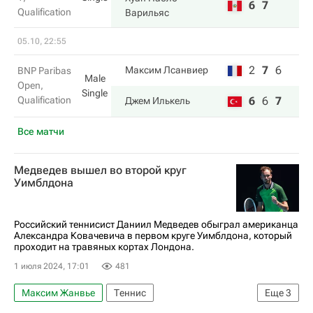
6
7
Qualification
Варильяс
05.10, 22:55
2
7
6
Максим Лсанвиер
BNP Paribas
Male
Open,
Single
Qualification
6
6
7
Джем Илькель
Все матчи
Медведев вышел во второй круг
Уимблдона
Российский теннисист Даниил Медведев обыграл американца
Александра Ковачевича в первом круге Уимблдона, который
проходит на травяных кортах Лондона.
1 июля 2024, 17:01
481
Максим Жанвье
Теннис
Еще
3