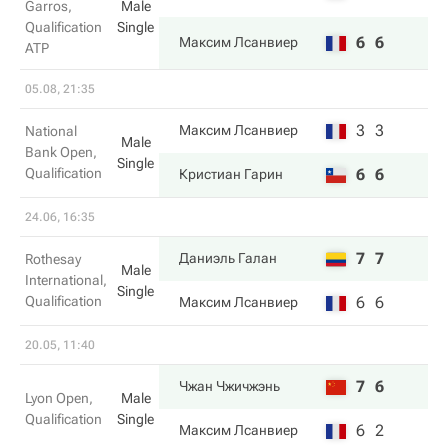
Garros,
Male
Qualification
Single
6
6
Максим Лсанвиер
ATP
05.08, 21:35
3
3
Максим Лсанвиер
National
Male
Bank Open,
Single
Qualification
6
6
Кристиан Гарин
24.06, 16:35
7
7
Даниэль Галан
Rothesay
Male
International,
Single
Qualification
6
6
Максим Лсанвиер
20.05, 11:40
7
6
Чжан Чжичжэнь
Lyon Open,
Male
Qualification
Single
6
2
Максим Лсанвиер