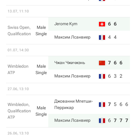
13.07, 11:10
6
6
Jerome Kym
Swiss Open,
Male
Qualification
Single
4
4
Максим Лсанвиер
01.07, 14:30
7
6
6
Чжан Чжичжэнь
Wimbledon
Male
ATP
Single
6
3
2
Максим Лсанвиер
27.06, 13:10
Джованни Мпетши-
7
5
6
6
Wimbledon,
Перрикар
Male
Qualification
Single
ATP
6
7
7
7
Максим Лсанвиер
26.06, 13:10