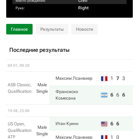
Creil
Место рождения:
Right
Рука:
Главное
Результаты
Новости
Последние результаты
04.01, 08:20
1
7
3
Максим Лсанвиер
ASB Classic,
Male
Qualification
Single
Франсиско
6
6
6
Комесана
19.08, 23:00
6
6
Итан Куинн
US Open,
Male
Qualification
Single
ATP
1
0
Максим Лсанвиер