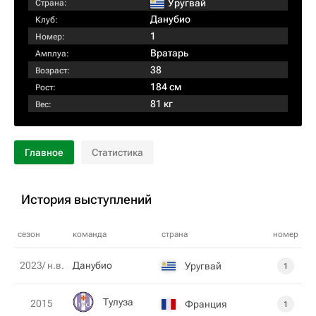
Уругвай
Страна:
Данубио
Клуб:
1
Номер:
Вратарь
Амплуа:
38
Возраст:
184 см
Рост:
81 кг
Вес:
Главное
Статистика
История выступлений
сезон
команда
страна
номер
2023/ н.в.
Данубио
Уругвай
1
Тулуза
2015
Франция
1