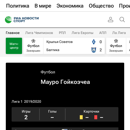
Политика
В мире
Экономика
Общество
Про
Главное
Лига Чемпионов
РПЛ
Лига Европы
АПЛ
Ла Лига
0
Крылья Советов
Матч-
Футбол
Футбол
центр
2
Балтика
Завершен
Завершен
Футбол
Мауро Гойкоэчеа
Лига 1
2019/2020
Игры
Голы
Карточки
2
–
–
–