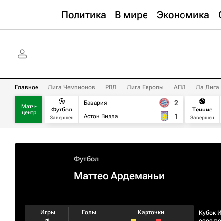
Политика
В мире
Экономика
Главное
Лига Чемпионов
РПЛ
Лига Европы
АПЛ
Ла Лига
2
Бавария
Матч-
Футбол
Теннис
центр
1
Астон Вилла
Завершен
Завершен
Футбол
Маттео Ардеманьи
Игры
Голы
Карточки
Кубок 