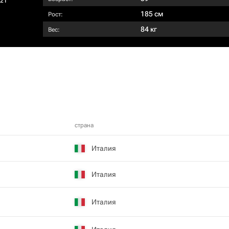
021
185 см
Рост:
84 кг
Вес:
страна
Италия
Италия
Италия