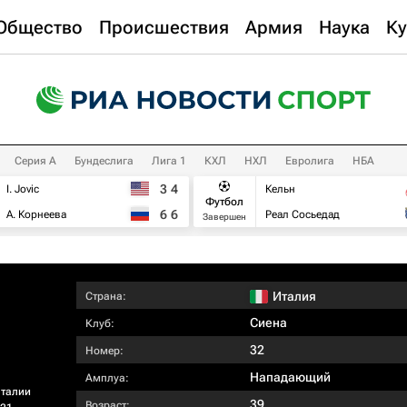
Общество
Происшествия
Армия
Наука
Ку
Серия А
Бундеслига
Лига 1
КХЛ
НХЛ
Евролига
НБА
3
4
I. Jovic
Кельн
Футбол
6
6
А. Корнеева
Реал Сосьедад
Завершен
Италия
Страна:
Сиена
Клуб:
32
Номер:
Нападающий
Амплуа:
Италии
39
Возраст: