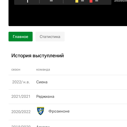
1
–
–
–
2020/2
Главное
Статистика
История выступлений
сезон
команда
2022/ н.в.
Сиена
2021/2021
Реджиана
Фрозиноне
2020/2022