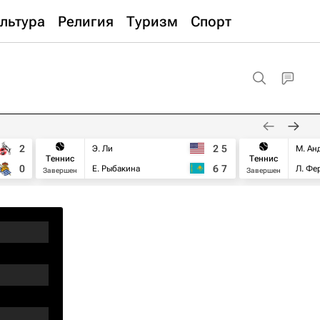
льтура
Религия
Туризм
Спорт
2
2
5
Э. Ли
М. Ан
Теннис
Теннис
0
6
7
Е. Рыбакина
Л. Фе
Завершен
Завершен