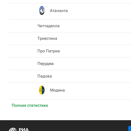
Аталанта
Читтаделла
Триестина
Про Патриа
Перуджа
Падова
Модена
Полная статистика