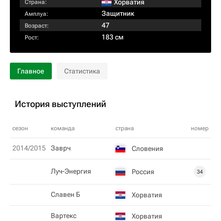
Хорватия
Страна:
Защитник
Амплуа:
47
Возраст:
183 см
Рост:
Главное
Статистика
История выступлений
сезон
команда
страна
номер
2014/2015
Заврч
Словения
Луч-Энергия
Россия
34
Славен Б
Хорватия
Вартекс
Хорватия