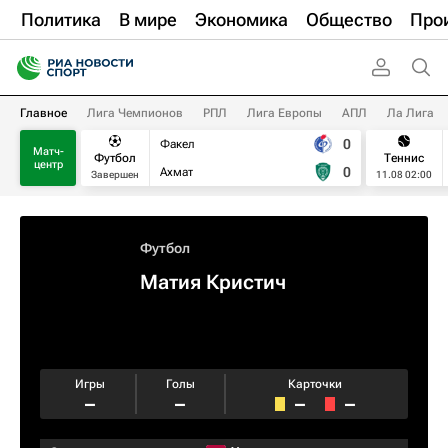
Политика
В мире
Экономика
Общество
Про
Главное
Лига Чемпионов
РПЛ
Лига Европы
АПЛ
Ла Лига
0
Факел
Матч-
Футбол
Теннис
центр
0
Ахмат
Завершен
11.08 02:00
Футбол
Матия Кристич
Игры
Голы
Карточки
–
–
–
–