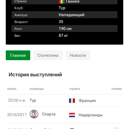
Гвинея
Страна:
Тур
Клуб:
Нападающий
Амплуа:
35
Возраст:
190 см
Рост:
87 кг
Вес:
Главное
Статистика
Новости
История выступлений
сезон
команда
страна
номер
2018/ н.в.
Тур
Франция
Спарта
2016/2017
Нидерланды