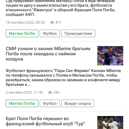
Суд предъявил обвинения Матиасу Погба и еще четверым
лицам по делу о вымогательстве у его брата, футболиста
итальянского "Ювентуса" и сборной Франции Поля Погба,
сообщает АФП.
18 сентября 2022, 00:58
871
Маттиа Погба
Футбол
Происшествия
Вокруг спорта
Поль Погба
СМИ узнали о звонке Мбаппе братьям
Флорентен Погба
Погба после скандала с наймом
колдуна
Футболист французского "Пари Сен-Жермен" Килиан Мбаппе
по телефону связывался с Полем и Матиасом Погба, чтобы
разобраться, каким образом он замешан в конфликте между
братьями и...
2 сентября 2022, 11:46
284
Маттиа Погба
Футбол
Вокруг спорта
Килиан Мбаппе
Поль Погба
Брат Поля Погба перешел во
Пари Сен-Жермен (ПСЖ)
французский футбольный клуб "Тур"