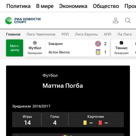
Политика
В мире
Экономика
Общество
Про
Главное
Лига Чемпионов
РПЛ
Лига Европы
АПЛ
Ла Лига
2
Бавария
Матч-
Футбол
Теннис
центр
1
Астон Вилла
Завершен
Завершен
Футбол
Маттиа Погба
Эредивизи
2016/2017
Игры
Голы
Карточки
14
4
–
–