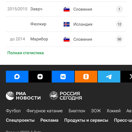
2015/2015
Заврч
Словения
1
Фюлкир
Исландия
12
до 2014
Марибор
Словения
50
Полная статистика
Футбол
Фигурное катание
Биатлон
ЗОЖ
Хоккей
Ав
Спецпроекты
Реклама
Продукты и сервисы
Пресс-ц