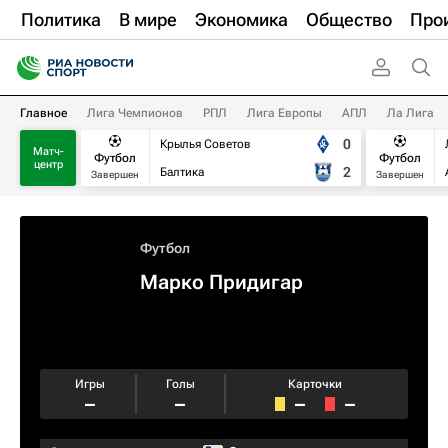
Политика
В мире
Экономика
Общество
Про
Главное
Лига Чемпионов
РПЛ
Лига Европы
АПЛ
Ла Лига
0
Крылья Советов
Матч-
Футбол
Футбол
центр
2
Балтика
Завершен
Завершен
Футбол
Марко Придигар
Игры
Голы
Карточки
–
–
–
–