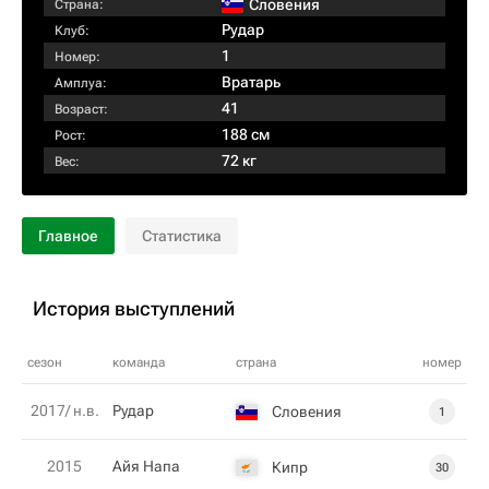
Словения
Страна:
Рудар
Клуб:
1
Номер:
Вратарь
Амплуа:
41
Возраст:
188 см
Рост:
72 кг
Вес:
Главное
Статистика
История выступлений
сезон
команда
страна
номер
2017/ н.в.
Рудар
Словения
1
2015
Айя Напа
Кипр
30