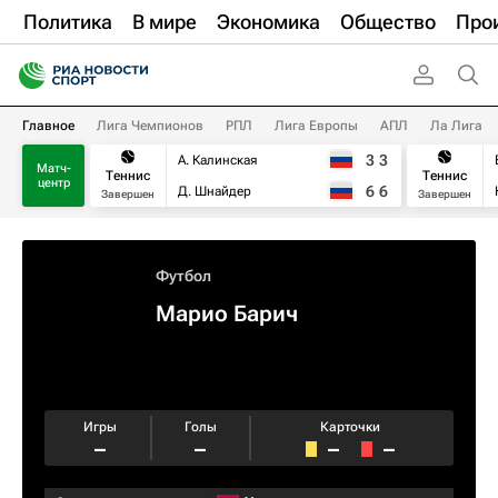
Политика
В мире
Экономика
Общество
Про
Главное
Лига Чемпионов
РПЛ
Лига Европы
АПЛ
Ла Лига
3
3
А. Калинская
Матч-
Теннис
Теннис
центр
6
6
Д. Шнайдер
Завершен
Завершен
Футбол
Марио Барич
Игры
Голы
Карточки
–
–
–
–