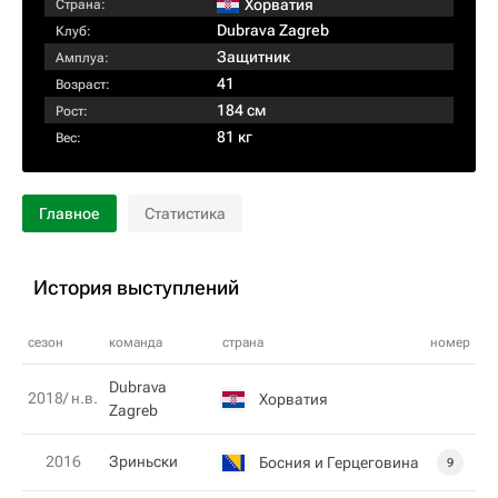
Хорватия
Страна:
Dubrava Zagreb
Клуб:
Защитник
Амплуа:
41
Возраст:
184 см
Рост:
81 кг
Вес:
Главное
Статистика
История выступлений
сезон
команда
страна
номер
Dubrava
2018/ н.в.
Хорватия
Zagreb
2016
Зриньски
Босния и Герцеговина
9