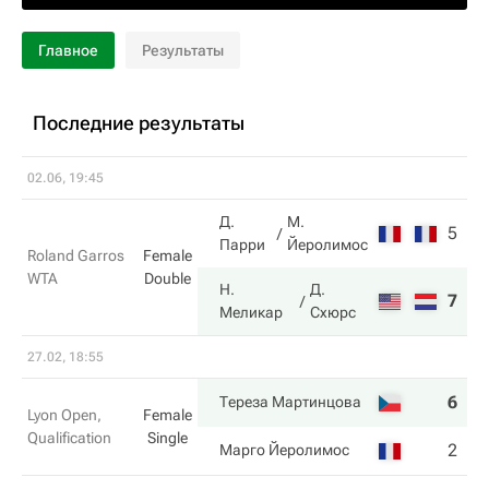
Главное
Результаты
Последние результаты
02.06, 19:45
Д.
М.
5
4
Парри
Йеролимос
Roland Garros
Female
WTA
Double
Н.
Д.
7
6
Меликар
Схюрс
27.02, 18:55
6
6
Тереза Мартинцова
Lyon Open,
Female
Qualification
Single
2
1
Марго Йеролимос