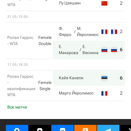
2
6
Лу Цзяцзин
WTA
31.05, 15:55
Ф.
М.
2
3
Ферро
Йеролимос
Ролан Гаррос
Female
- WTA
Double
Е.
Е.
6
6
Макарова
Веснина
17.05, 18:35
Ролан Гаррос
6
6
Кайя Канепи
-
Female
квалификация
Single
2
4
Марго Йеролимос
WTA
Все матчи