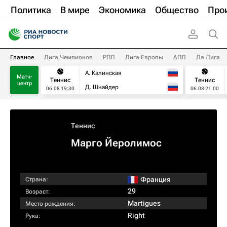
Политика
В мире
Экономика
Общество
Про
Главное
Лига Чемпионов
РПЛ
Лига Европы
АПЛ
Ла Лига
А. Калинская
Матч-
Теннис
Теннис
центр
Д. Шнайдер
06.08 19:30
06.08 21:00
Теннис
Марго Йеролимос
Франция
Страна:
29
Возраст:
Martigues
Место рождения:
Right
Рука: