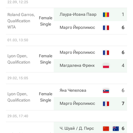
22.09, 12:25
1
6
Лаура-Иоана Паар
Roland Garros,
Female
Qualification
Single
WTA
6
2
Марго Йеролимос
01.03, 13:50
6
1
Марго Йеролимос
Lyon Open,
Female
Qualification
Single
4
6
Магдалена Френх
29.02, 15:05
6
1
Яна Чепелова
Lyon Open,
Female
Qualification
Single
7
6
Марго Йеролимос
29.05, 17:40
6
7
Ч. Шуай
Д. Пирс