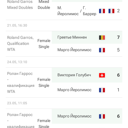
Roland Garros
Mixed
Mixed Doubles
Double
М.
Г.
2
5
Йеролимос
Баррер
21.05, 16:30
7
4
Греетье Миннен
Roland Garros,
Female
Qualification
Single
WTA
5
6
Марго Йеролимос
24.05, 13:10
Ролан Гаррос
6
6
Виктория Голубич
-
Female
квалификация
Single
1
3
Марго Йеролимос
WTA
23.05, 11:05
Ролан Гаррос
6
7
Марго Йеролимос
-
Female
квалификация
Single