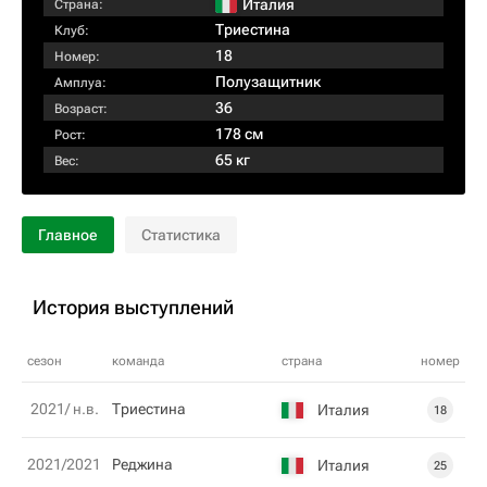
Италия
Страна:
Триестина
Клуб:
18
Номер:
Полузащитник
Амплуа:
36
Возраст:
178 см
Рост:
65 кг
Вес:
Главное
Статистика
История выступлений
сезон
команда
страна
номер
2021/ н.в.
Триестина
Италия
18
2021/2021
Рeджина
Италия
25