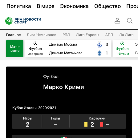
Политика
В мире
Экономика
Общество
Про
Главное
Лига Чемпионов
РПЛ
Лига Европы
АПЛ
Ла Лига
3
Динамо Москва
З
Матч-
Футбол
Футбол
центр
1
Динамо Махачкала
Р
Завершен
1-й тайм
Футбол
Марко Крими
Кубок Италии
2020/2021
Игры
Голы
Карточки
2
–
2
–