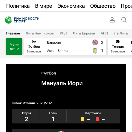
Политика
В мире
Экономика
Общество
Про
Главное
Лига Чемпионов
РПЛ
Лига Европы
АПЛ
Ла Лига
2
Бавария
Матч-
Футбол
Теннис
центр
1
Астон Вилла
Завершен
Завершен
Футбол
Мануэль Иори
Кубок Италии
2020/2021
Игры
Голы
Карточки
2
1
–
–