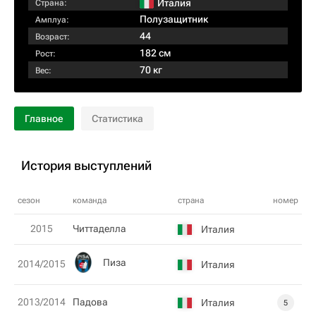
Италия
Страна:
Полузащитник
Амплуа:
44
Возраст:
182 см
Рост:
70 кг
Вес:
Главное
Статистика
История выступлений
сезон
команда
страна
номер
2015
Читтаделла
Италия
Пиза
2014/2015
Италия
2013/2014
Падова
Италия
5