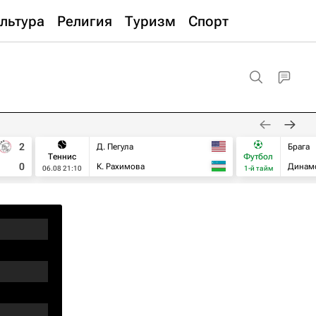
льтура
Религия
Туризм
Спорт
2
Д. Пегула
Брага
Теннис
Футбол
0
К. Рахимова
Динам
06.08 21:10
1-й тайм