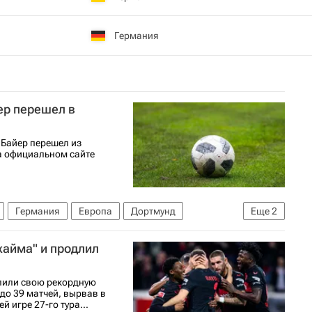
Германия
ер перешел в
Байер перешел из
а официальном сайте
Германия
Европа
Дортмунд
Еще
2
м
хайма" и продлил
лили свою рекордную
о 39 матчей, вырвав в
 игре 27-го тура...