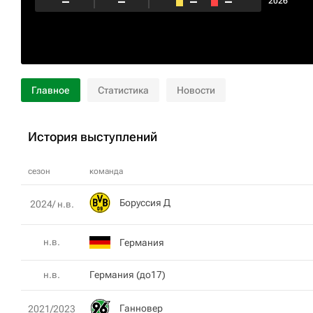
–
–
–
–
2026
Главное
Статистика
Новости
История выступлений
сезон
команда
Боруссия Д
2024/ н.в.
н.в.
Германия
н.в.
Германия (до17)
Ганновер
2021/2023