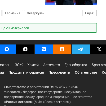
Германия
Леверкузен
Еще
6
Патрик Шик
Байер 04
Хоффенхайм
Еще 20 материалов
иатлон
ЗОЖ
Хоккей
Авто/мото
Единоборства
Sport sto
ма
Продукты и сервисы
Пресс-центр
Об агентстве
Ко
Свидетельство о регистрации Эл № ФС77-57640
Учредитель: Федеральное государственное унитарное
предприятие Международное информационное агентство
«Россия сегодня»
(МИА «Россия сегодня»).