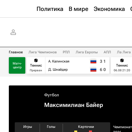
Политика
В мире
Экономика
Главное
Лига Чемпионов
РПЛ
Лига Европы
АПЛ
Ла Лига
3
1
А. Калинская
Матч-
Теннис
Теннис
центр
6
0
Д. Шнайдер
Прерван
06.08 21:20
Футбол
Максимилиан Байер
Игры
Голы
Карточки
Чемпионат