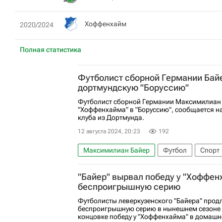
Хоффенхайм
2020/2024
Полная статистика
Футболист сборной Германии Бай
дортмундскую "Боруссию"
Футболист сборной Германии Максимилиан 
"Хоффенхайма" в "Боруссию", сообщается н
клуба из Дортмунда.
12 августа 2024, 20:23
192
Максимилиан Байер
Футбол
Спорт
Боруссия (Мёнхенгладбах)
Хоффенхай
"Байер" вырвал победу у "Хоффен
беспроигрышную серию
Футболисты леверкузенского "Байера" прод
беспроигрышную серию в нынешнем сезоне д
концовке победу у "Хоффенхайма" в домашней