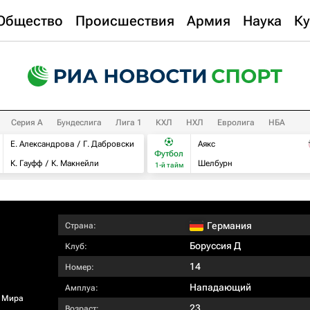
Общество
Происшествия
Армия
Наука
Ку
Серия А
Бундеслига
Лига 1
КХЛ
НХЛ
Евролига
НБА
Е. Александрова
Г. Дабровски
Аякс
Футбол
К. Гауфф
К. Макнейли
Шелбурн
1-й тайм
Германия
Страна:
Боруссия Д
Клуб:
14
Номер:
Нападающий
Амплуа:
 Мира
23
Возраст: