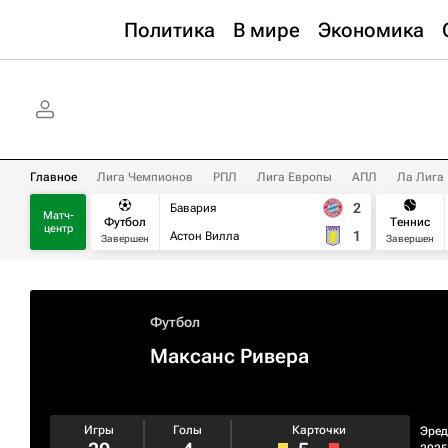
Политика
В мире
Экономика
Главное
Лига Чемпионов
РПЛ
Лига Европы
АПЛ
Ла Лига
2
Бавария
Матч-
Футбол
Теннис
центр
1
Астон Вилла
Завершен
Завершен
Футбол
Максанс Ривера
Игры
Голы
Карточки
Эред