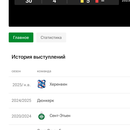
30
4
5
–
2025
Главное
Статистика
История выступлений
сезон
команда
Херенвен
2025/ н.в.
2024/2025
Дюнкерк
Сент-Этьен
2020/2024