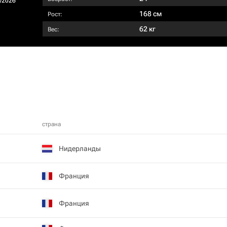
/2026
168 см
Рост:
62 кг
Вес:
страна
Нидерланды
Франция
Франция