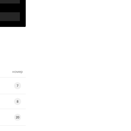
номер
7
8
20