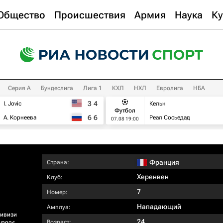
Общество
Происшествия
Армия
Наука
Ку
Серия А
Бундеслига
Лига 1
КХЛ
НХЛ
Евролига
НБА
3
4
I. Jovic
Кельн
Футбол
6
6
А. Корнеева
Реал Сосьедад
07.08 19:00
Франция
Страна:
Херенвен
Клуб:
7
Номер:
Нападающий
Амплуа:
ивизи
24
Возраст: