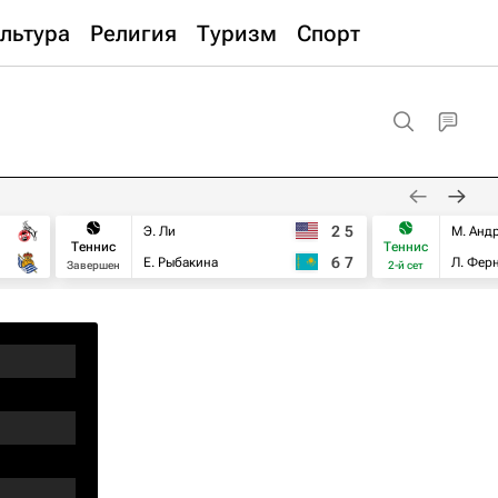
льтура
Религия
Туризм
Спорт
2
5
Э. Ли
М. Анд
Теннис
Теннис
6
7
Е. Рыбакина
Л. Фер
Завершен
2-й сет