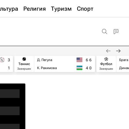
льтура
Религия
Туризм
Спорт
3
6
6
Д. Пегула
Брага
Теннис
Футбол
1
4
0
К. Рахимова
Дина
Завершен
Завершен