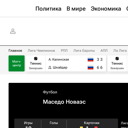
Политика
В мире
Экономика
Главное
Лига Чемпионов
РПЛ
Лига Европы
АПЛ
Ла Лига
3
3
А. Калинская
Матч-
Теннис
Теннис
центр
6
6
Д. Шнайдер
Завершен
Завершен
Футбол
Маседо Новаэс
Игры
Голы
Карточки
Лиг