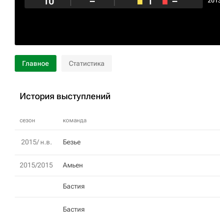
10
–
1
–
201
Главное
Статистика
История выступлений
сезон
команда
2015/ н.в.
Безье
2015/2015
Амьен
Бастия
Бастия