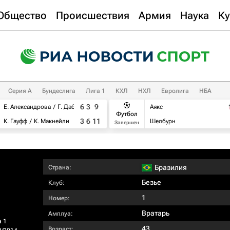
Общество
Происшествия
Армия
Наука
Ку
Серия А
Бундеслига
Лига 1
КХЛ
НХЛ
Евролига
НБА
6
3
9
Е. Александрова
Г. Дабровски
Аякс
Футбол
3
6
11
К. Гауфф
К. Макнейли
Шелбурн
Завершен
Бразилия
Страна:
Безье
Клуб:
1
Номер:
Вратарь
Амплуа:
а 1
43
Возраст: