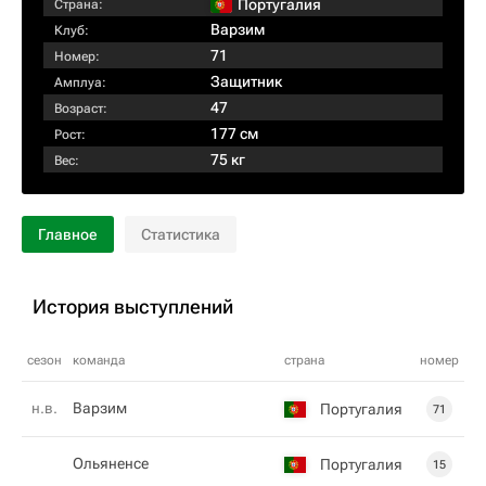
Португалия
Страна:
Варзим
Клуб:
71
Номер:
Защитник
Амплуа:
47
Возраст:
177 см
Рост:
75 кг
Вес:
Главное
Статистика
История выступлений
сезон
команда
страна
номер
н.в.
Варзим
Португалия
71
Ольяненсе
Португалия
15