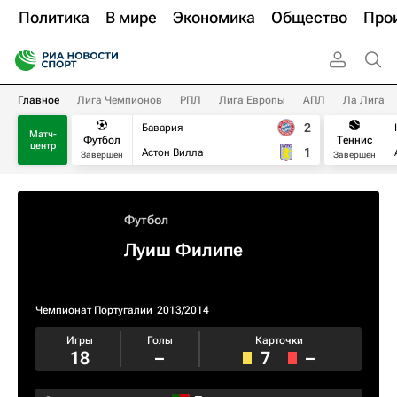
Политика
В мире
Экономика
Общество
Про
Главное
Лига Чемпионов
РПЛ
Лига Европы
АПЛ
Ла Лига
2
Бавария
Матч-
Футбол
Теннис
центр
1
Астон Вилла
Завершен
Завершен
Футбол
Луиш Филипе
Чемпионат Португалии
2013/2014
Игры
Голы
Карточки
18
–
7
–