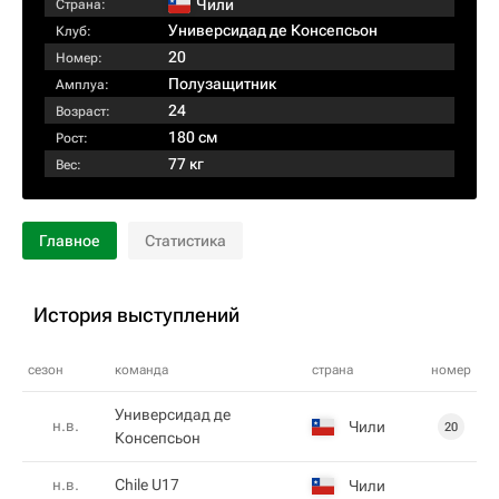
Чили
Страна:
Универсидад де Консепсьон
Клуб:
20
Номер:
Полузащитник
Амплуа:
24
Возраст:
180 см
Рост:
77 кг
Вес:
Главное
Статистика
История выступлений
сезон
команда
страна
номер
Универсидад де
н.в.
Чили
20
Консепсьон
н.в.
Chile U17
Чили