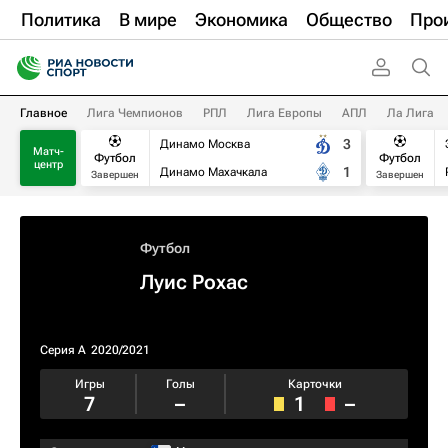
Политика
В мире
Экономика
Общество
Про
Главное
Лига Чемпионов
РПЛ
Лига Европы
АПЛ
Ла Лига
3
Динамо Москва
Матч-
Футбол
Футбол
центр
1
Динамо Махачкала
Завершен
Завершен
Футбол
Луис Рохас
Серия А
2020/2021
Игры
Голы
Карточки
7
–
1
–