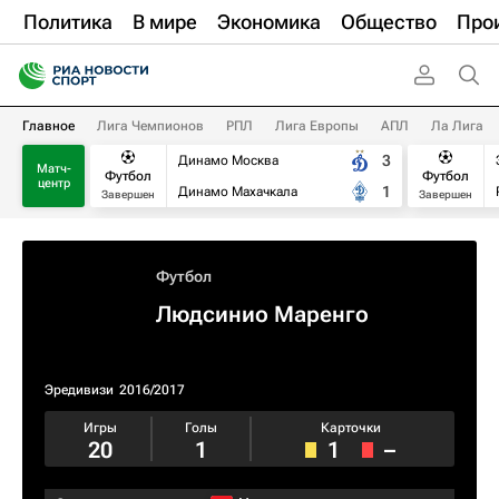
Политика
В мире
Экономика
Общество
Про
Главное
Лига Чемпионов
РПЛ
Лига Европы
АПЛ
Ла Лига
3
Динамо Москва
Матч-
Футбол
Футбол
центр
1
Динамо Махачкала
Завершен
Завершен
Футбол
Людсинио Маренго
Эредивизи
2016/2017
Игры
Голы
Карточки
20
1
1
–