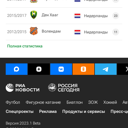
Ден Хааг
2015/2017
Нидерланды
23
Волендам
2012/2015
Нидерланды
11
Полная статистика
Футбол
Фигурное катание
Биатлон
ЗОЖ
Хоккей
Ав
Спецпроекты
Реклама
Продукты и сервисы
Пресс-ц
Версия 2023.1 Beta