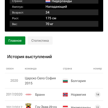
Нидерланды
Страна:
Нападающий
Амплуа:
34
Возраст:
175 см
Рост:
70 кг
Вес:
Главное
Статистика
История выступлений
сезон
команда
страна
номер
Царско Село София
2020
Болгария
2015
2017/2020
Бранн
Норвегия
14
Гоу Эхед Иглз
2017/2017
Нидерланды
11