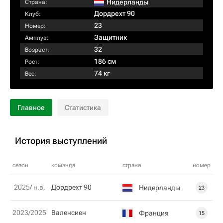
Нидерланды
Страна:
Дордрехт 90
Клуб:
23
Номер:
Защитник
Амплуа:
32
Возраст:
186 см
Рост:
74 кг
Вес:
Главное
Статистика
История выступлений
сезон
команда
страна
номер
2025/ н.в.
Дордрехт 90
Нидерланды
23
2023/2025
Валенсиен
Франция
15