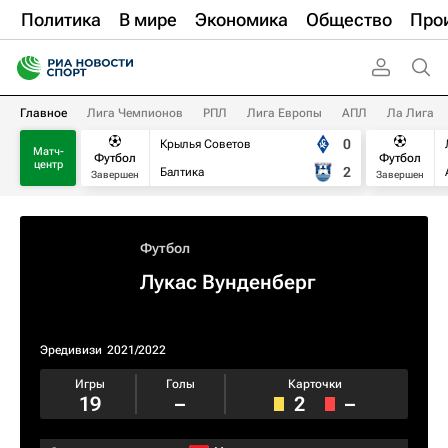
Политика
В мире
Экономика
Общество
Про
Главное
Лига Чемпионов
РПЛ
Лига Европы
АПЛ
Ла Лига
0
Крылья Советов
Матч-
Футбол
Футбол
центр
2
Балтика
Завершен
Завершен
Футбол
Лукас Вунденберг
Эредивизи
2021/2022
Игры
Голы
Карточки
19
–
2
–