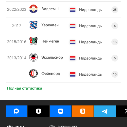
Виллем II
2022/2023
Нидерланды
25
Херенвен
2017
Нидерланды
5
Неймеген
2015/2016
Нидерланды
15
Эксельсиор
2013/2014
Нидерланды
5
Фейенорд
Нидерланды
15
Полная статистика